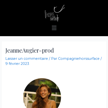
Aller
au
contenu
Menu
JeanneAugier-prod
Laisser un commentaire
/ Par
Compagniehorssurface
/
9 février 2023