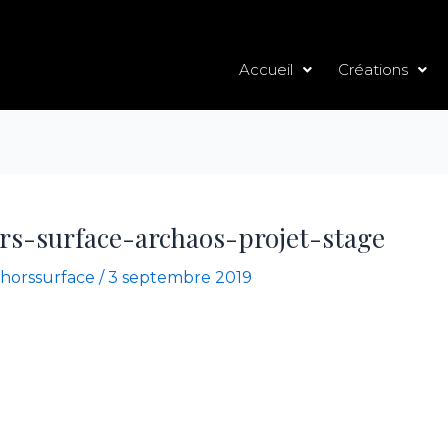
Accueil
Créations
rs-surface-archaos-projet-stage
horssurface
/
3 septembre 2019