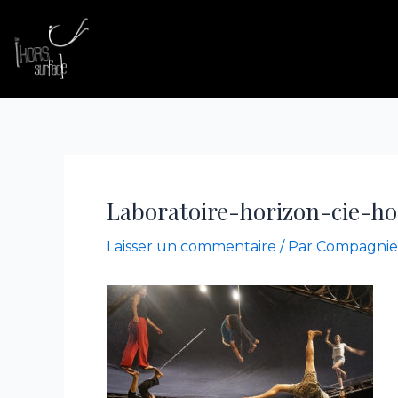
Aller
Navigation
au
des
contenu
articles
Laboratoire-horizon-cie-ho
Laisser un commentaire
/ Par
Compagnie