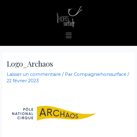
Aller
au
contenu
Menu
Logo_Archaos
Laisser un commentaire
/ Par
Compagniehorssurface
/
22 février 2023