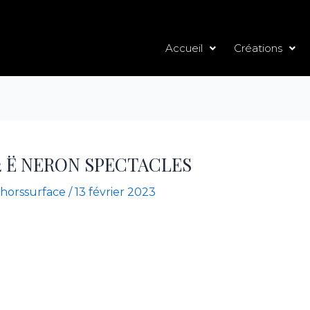
Accueil
Créations
2 Ë NERON SPECTACLES
horssurface
/
13 février 2023